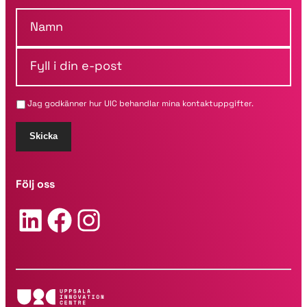
N
a
m
F
n
y
*
l
l
Jag godkänner hur UIC behandlar mina kontaktuppgifter.
i
d
i
Skicka
n
e
-
Följ oss
p
o
LinkedIn
Facebook
Instagram
s
t
*