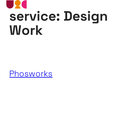
service:
Design
Skip
to
content
Work
Phosworks