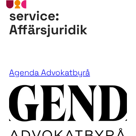
service:
Hoppa
till
innehåll
Affärsjuridik
Agenda Advokatbyrå