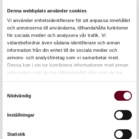
Denna webbplats använder cookies
Vi använder enhetsidentifierare för att anpassa innehållet
och annonserna till användarna, tillhandahålla funktioner
för sociala medier och analysera vår trafik. Vi
vidarebefordrar även sådana identifierare och annan
information från din enhet till de sociala medier och
annons- och analysföretag som vi samarbetar med.
Dessa kan i sin tur kombinera informationen med annan
information som du har tillhandahållit eller som de har
Som affärsjurister hjälper vi företag att göra
samlat in när du har använt deras tjänster.
framgångsrika affärer. Tidiga bolag möter en hel
Samtyckesval
del juridiska frågor, oavsett om bolaget är nybildat
Nödvändig
eller har fått igång sin verksamhet. Att diskutera
med en advokat kan vara ett stöd och hjälp i
företagandet. Det kan t. ex. handla om tips inför
Inställningar
diskussioner med kunder eller investerare, eller…
september 27, 2022
Statistik