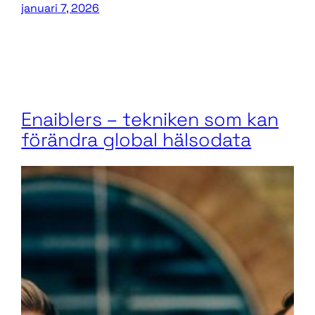
januari 7, 2026
Enaiblers – tekniken som kan
förändra global hälsodata