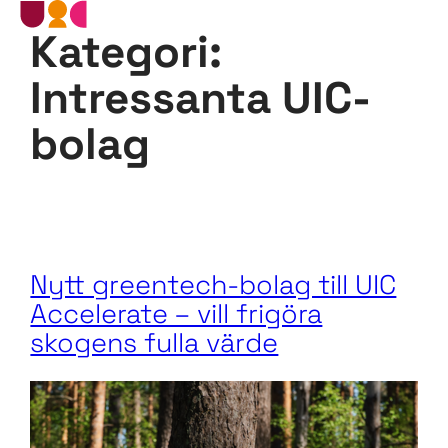
Kategori:
Hoppa
till
innehåll
Intressanta UIC-
bolag
Nytt greentech-bolag till UIC
Accelerate – vill frigöra
skogens fulla värde