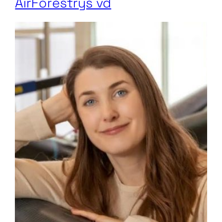
AirForestrys vd