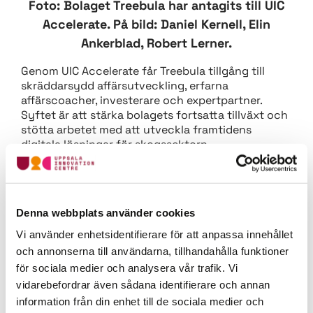
Foto: Bolaget Treebula har antagits till UIC
Accelerate. På bild: Daniel Kernell, Elin
Ankerblad, Robert Lerner.
Genom UIC Accelerate får Treebula tillgång till
skräddarsydd affärsutveckling, erfarna
affärscoacher, investerare och expertpartner.
Syftet är att stärka bolagets fortsatta tillväxt och
stötta arbetet med att utveckla framtidens
digitala lösningar för skogssektorn.
— Det är väldigt roligt att så rutinerade
entreprenörer vill jobba med oss. I Uppsala finns
en stark tradition inom skog och nu inleder vi en
Denna webbplats använder cookies
fas där vi kommer fokusera lite mer på skogstech,
säger Maria Mattsson Mähl, programansvarig UIC
Vi använder enhetsidentifierare för att anpassa innehållet
Accelerate.
och annonserna till användarna, tillhandahålla funktioner
för sociala medier och analysera vår trafik. Vi
Bolag som antas till
UIC Accelerate
erbjuds 600
000 kr i startinvestering från Linnéa Capital. Målet
vidarebefordrar även sådana identifierare och annan
är att förstärka bolagens finansiella situationer
information från din enhet till de sociala medier och