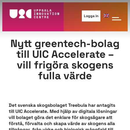
Hoppa
till
Logga in
innehåll
Nytt greentech-bolag
till UIC Accelerate –
vill frigöra skogens
fulla värde
Det svenska skogsbolaget Treebula har antagits
till UIC Accelerate. Med hjälp av digitala lösningar
vill bolaget göra det enklare för skogsägare att
förstå, förvalta och skapa värde av skogens alla
tillgångar, från virke och biologisk mångfald till