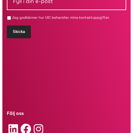
y
*
l
l
Jag godkänner hur UIC behandlar mina kontaktuppgifter.
i
d
i
Skicka
n
e
-
p
o
s
t
*
Följ oss
LinkedIn
Facebook
Instagram