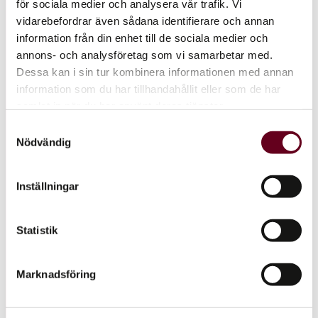
för sociala medier och analysera vår trafik. Vi
Nyhetsbrev
vidarebefordrar även sådana identifierare och annan
information från din enhet till de sociala medier och
N
annons- och analysföretag som vi samarbetar med.
a
Dessa kan i sin tur kombinera informationen med annan
m
F
information som du har tillhandahållit eller som de har
n
y
*
samlat in när du har använt deras tjänster.
l
Samtyckesval
l
Jag godkänner hur UIC behandlar mina kontaktuppgifter.
Nödvändig
i
d
i
Skicka
Inställningar
n
e
-
p
Statistik
o
s
t
Marknadsföring
*