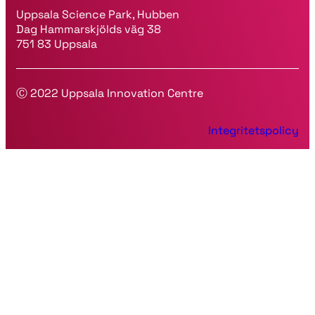
Uppsala Science Park, Hubben
Dag Hammarskjölds väg 38
751 83 Uppsala
Ⓒ 2022 Uppsala Innovation Centre
Integritetspolicy