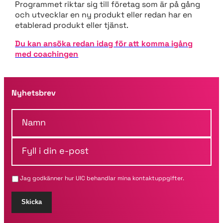
Programmet riktar sig till företag som är på gång
och utvecklar en ny produkt eller redan har en
etablerad produkt eller tjänst.
Du kan ansöka redan idag för att komma igång
med coachingen
Nyhetsbrev
N
a
m
F
n
y
*
l
l
Jag godkänner hur UIC behandlar mina kontaktuppgifter.
i
d
i
Skicka
n
e