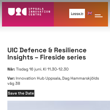
Hoppa
till
Logga in
innehåll
UIC Defence & Resilience
Insights – Fireside series
När:
Tisdag 16 juni. Kl 11.30-12.30
Var:
Innovation Hub Uppsala, Dag Hammarskjölds
väg 38
Save the Date