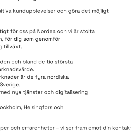
ositiva kundupplevelser och göra det möjligt
iktigt för oss på Nordea och vi är stolta
n, för dig som genomför
 tillväxt.
orden och bland de tio största
marknadsvärde.
rknader är de fyra nordiska
Sverige.
 med nya tjänster och digitalisering
tockholm, Helsingfors och
aper och erfarenheter – vi ser fram emot din kontak