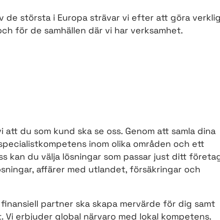
e största i Europa strävar vi efter att göra verkli
 och för de samhällen där vi har verksamhet.
 vi att du som kund ska se oss. Genom att samla dina
ill specialistkompetens inom olika områden och ett
s kan du välja lösningar som passar just ditt företa
sningar, affärer med utlandet, försäkringar och
 finansiell partner ska skapa mervärde för dig samt
t. Vi erbjuder global närvaro med lokal kompetens.