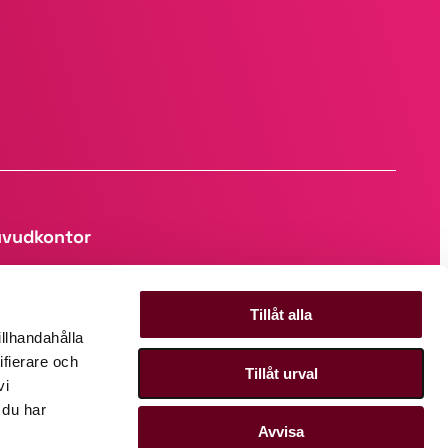
vudkontor
psala Science Park, Hubben
g Hammarskjölds väg 38
Tillåt alla
1 83 Uppsala
illhandahålla
ifierare och
Tillåt urval
vi
 du har
Avvisa