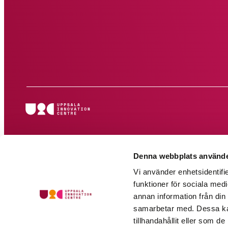
i
n
e
-
p
o
s
t
*
Denna webbplats använde
Vi använder enhetsidentifie
funktioner för sociala medi
annan information från din
samarbetar med. Dessa kan
tillhandahållit eller som d