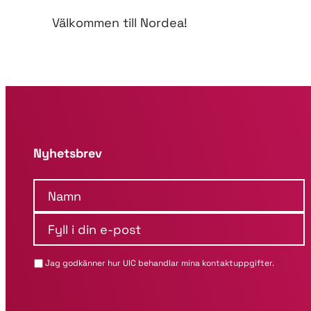
Välkommen till Nordea!
Nyhetsbrev
N
a
m
F
n
y
*
l
Jag godkänner hur UIC behandlar mina kontaktuppgifter.
l
i
d