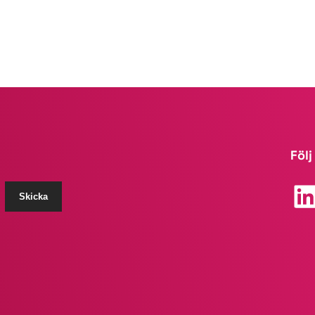
Följ
LinkedIn
Skicka