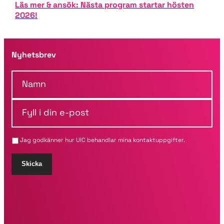
Läs mer & ansök: Nästa program startar hösten
2026!
Nyhetsbrev
N
a
m
F
n
y
*
l
l
Jag godkänner hur UIC behandlar mina kontaktuppgifter.
i
d
i
Skicka
n
e
-
p
o
s