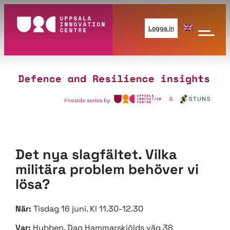
Hoppa
till
Logga in
innehåll
Det nya slagfältet. Vilka
militära problem behöver vi
lösa?
När:
Tisdag 16 juni. Kl 11.30-12.30
Var:
Hubben, Dag Hammarskjölds väg 38