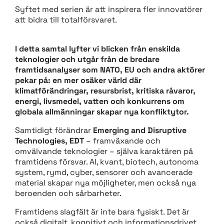
Syftet med serien är att inspirera fler innovatörer
att bidra till totalförsvaret.
I detta samtal lyfter vi blicken från enskilda
teknologier och utgår från de bredare
framtidsanalyser som NATO, EU och andra aktörer
pekar på: en mer osäker värld där
klimatförändringar, resursbrist, kritiska råvaror,
energi, livsmedel, vatten och konkurrens om
globala allmänningar skapar nya konfliktytor.
Samtidigt förändrar
Emerging and Disruptive
Technologies, EDT
– framväxande och
omvälvande teknologier – själva karaktären på
framtidens försvar. AI, kvant, biotech, autonoma
system, rymd, cyber, sensorer och avancerade
material skapar nya möjligheter, men också nya
beroenden och sårbarheter.
Framtidens slagfält är inte bara fysiskt. Det är
också digitalt, kognitivt och informationsdrivet.