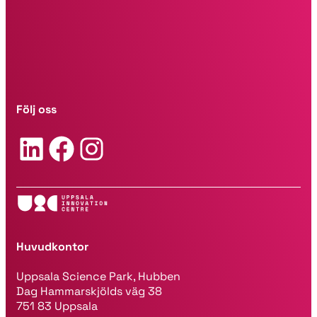
t
*
Följ oss
LinkedIn
Facebook
Instagram
Huvudkontor
Uppsala Science Park, Hubben
Dag Hammarskjölds väg 38
751 83 Uppsala